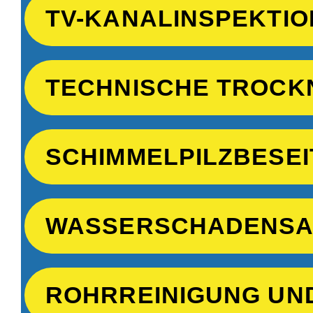
TV-KANALINSPEKTIO
TECHNISCHE TROCK
SCHIMMELPILZBESEI
WASSERSCHADENSA
ROHRREINIGUNG UN