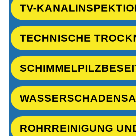
TV-KANALINSPEKTIO
TECHNISCHE TROCK
SCHIMMELPILZBESEI
WASSERSCHADENSA
ROHRREINIGUNG UN